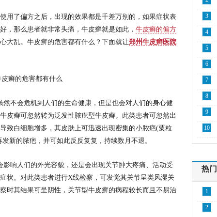
2
3
使用了偏方之后，出现的效果都是千差万别的，如果症状表
好，那么患者就非常头痛，牛皮癣就是如此，
牛皮癣的偏方
4
心大乱。牛皮癣的危害都有什么？下面就让
郑州牛皮癣医院
5
6
7
8
虽然不会危机到人们的生命健康，但是也会对人们的身心健
9
牛皮癣可忽然转为泛发性脓疙型牛皮癣。此类患者可忽然出
导致白细胞增多，其皮肤上可迅速出现密集的小脓疤(粟粒
10
再发新的脓疤，并可如此反反复复，持续数月不退。
会影响人们的外光容貌，还是会出现关节肿大疼痛、活动受
热门
症状。对此类患者进行X线检察，可发觉其关节呈类风湿关
察时其结果可呈阴性，关节型牛皮癣的病程较长而且不易治
1
2