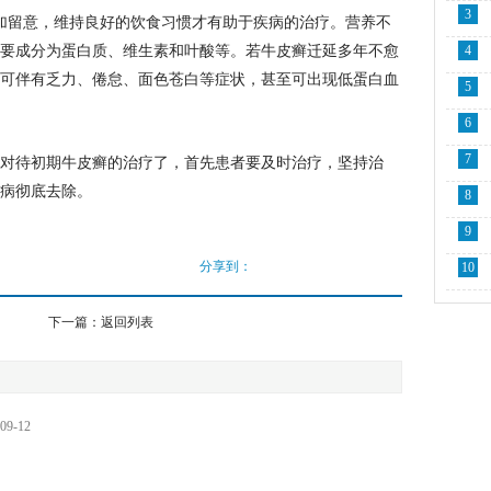
3
加留意，维持良好的饮食习惯才有助于疾病的治疗。营养不
要成分为蛋白质、维生素和叶酸等。若牛皮癣迁延多年不愈
4
可伴有乏力、倦怠、面色苍白等症状，甚至可出现低蛋白血
5
6
7
对待初期牛皮癣的治疗了，首先患者要及时治疗，坚持治
病彻底去除。
8
9
分享到：
10
下一篇：
返回列表
09-12