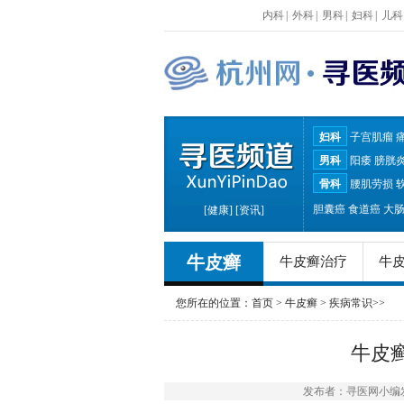
内科
|
外科
|
男科
|
妇科
|
儿科
妇科
子宫肌瘤
男科
阳痿
膀胱
骨科
腰肌劳损
胆囊癌
食道癌
大
[
健康
] [
资讯
]
牛皮癣
牛皮癣治疗
牛
您所在的位置：
首页
>
牛皮癣
>
疾病常识
>>
牛皮
发布者：寻医网小编