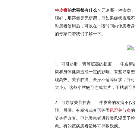
牛皮癣
的危害都有什么
？无论哪一种疾病，
现好，那还倒是无所谓，但如果症状表现不
对患者使用后，可以在一段时间内使患者身
的专家们带我们了解一下。
1、可引起肝、肾等脏器的损害 牛皮癣
康和身体健康造成一定的影响。有些寻常型
现高热、关节肿痛、全身不适等症状，并可
大小)。这些小脓疤可连成大片，干枯后可
2、可导致关节损害 牛皮癣的发病不仅
限、晨僵、有积液或变形等类
风湿
关节炎
的
节炎样改变。但此类患者进行类风湿因子检
愈。有的该病患者最终可导致残疾。