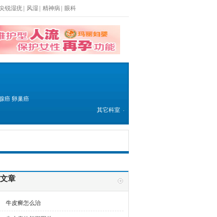
尖锐湿疣
|
风湿
|
精神病
|
眼科
腺癌
卵巢癌
其它科室
文章
牛皮癣怎么治