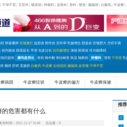
|
不孕不育
|
五官科
|
糖尿病
|
肿瘤科
|
皮肤科
|
骨科
|
整形
|
癫痫病
|
白癜风
|
牛皮癣
|
痛经
卵巢囊肿
宫颈糜烂
盆腔炎
附件炎
宫外孕
乳腺增生
阴道炎
宫颈肥大
月经不调
炎
前列腺炎
阴茎延长
早泄
包皮过长
前列腺增生
淋病
附睾炎
性功能障碍
软组织损伤
腰间盘突出
骨刺
拇外翻
脊柱畸形
风湿
颈椎病
肿瘤科
肾癌
子宫癌
乳
肠癌
脑癌
肝癌
直肠癌
白癜风
牛皮癣
尖锐湿疣
癫痫病
血管瘤
不孕不育
皮癣病因
牛皮癣症状
牛皮癣的偏方
牛皮癣保健
推荐
癣的危害都有什么
1
发布时间：2021-12-17 16:48
点击量：
0