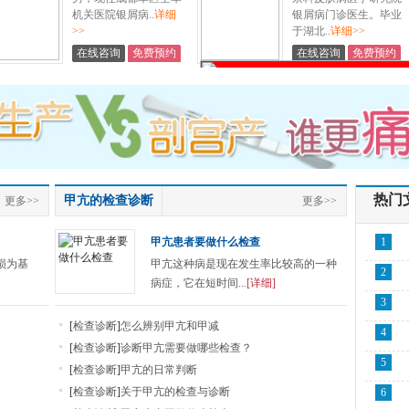
机关医院银屑病..
详细
银屑病门诊医生。毕业
>>
于湖北..
详细>>
在线咨询
免费预约
在线咨询
免费预约
热门
甲亢的检查诊断
更多>>
更多>>
甲亢患者要做什么检查
1
损为基
甲亢这种病是现在发生率比较高的一种
2
病症，它在短时间...
[详细]
3
[
检查诊断
]
怎么辨别甲亢和甲减
4
[
检查诊断
]
诊断甲亢需要做哪些检查？
5
[
检查诊断
]
甲亢的日常判断
[
检查诊断
]
关于甲亢的检查与诊断
6