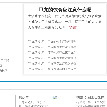
甲亢的饮食应注意什么呢
生活水平的提高，我们的健康却因此受到很多疾病
的威胁，甲亢就是这其中一种，得了甲亢的人，病
人在表面上看来食欲大增...
[详细]
[甲亢的常识]
甲亢的饮食疗法有哪些
[甲亢的常识]
甲亢的饮食疗法有哪些
[甲亢的常识]
简单介绍亚临床甲亢的
[甲亢的常识]
甲亢的饮食应注意什么
3个主要
[甲亢的常识]
甲亢不孕治疗后的护理
些
[甲亢的常识]
如何饮食有助于甲亢患
病机的
周少华
柯鹏飞 副主任医师
【专家简介】 周少华
柯鹏飞，男，现任西安
男，现任成都军区空军
京科皮肤病医学研究院