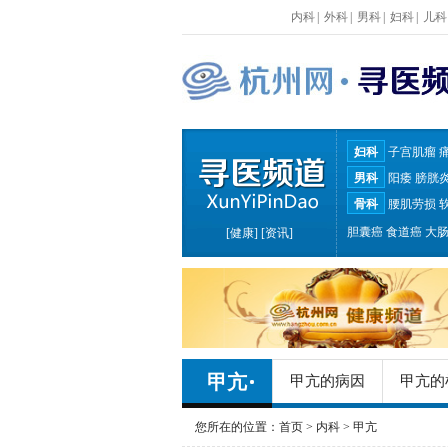
内科
|
外科
|
男科
|
妇科
|
儿科
妇科
子宫肌瘤
男科
阳痿
膀胱
骨科
腰肌劳损
胆囊癌
食道癌
大
[
健康
] [
资讯
]
甲亢
甲亢的病因
甲亢的
甲亢的常识
您所在的位置：
首页
>
内科
>
甲亢