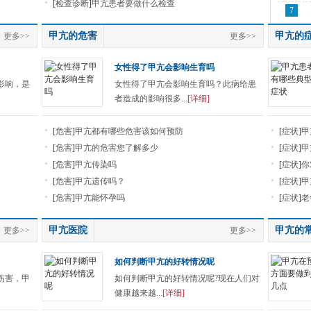
[
检查诊断
]
甲亢患者要做什么检查
7
甲亢的危害
甲亢的
更多>>
更多>>
女性得了甲亢会影响生育吗
影响，是
女性得了甲亢会影响生育吗？此病给患
者造成的影响很多...
[详细]
[
危害
]
甲亢都有哪些危害该如何预防
[
症状
]
甲
[
危害
]
甲亢的危害您了解多少
[
症状
]
甲
[
危害
]
甲亢传染吗
[
症状
]
你
[
危害
]
甲亢遗传吗？
[
症状
]
甲
[
危害
]
甲亢能怀孕吗
[
症状
]
老
甲亢医院
甲亢的
更多>>
更多>>
如何判断甲亢的好转情况呢
伤害，甲
如何判断甲亢的好转情况呢?现在人们对
健康越来越...
[详细]