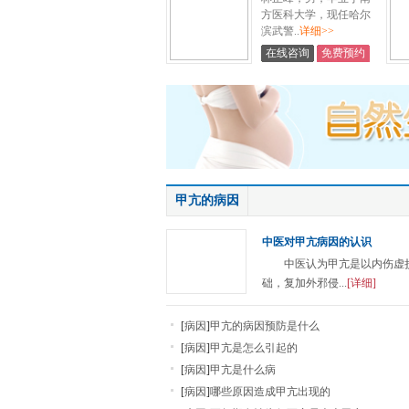
方医科大学，现任哈尔
滨武警..
详细>>
在线咨询
免费预约
甲亢的病因
中医对甲亢病因的认识
中医认为甲亢是以内伤虚
础，复加外邪侵...
[详细]
[
病因
]
甲亢的病因预防是什么
[
病因
]
甲亢是怎么引起的
[
病因
]
甲亢是什么病
[
病因
]
哪些原因造成甲亢出现的