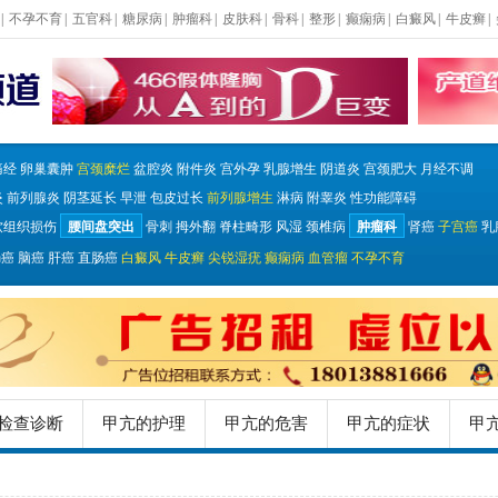
|
不孕不育
|
五官科
|
糖尿病
|
肿瘤科
|
皮肤科
|
骨科
|
整形
|
癫痫病
|
白癜风
|
牛皮癣
|
痛经
卵巢囊肿
宫颈糜烂
盆腔炎
附件炎
宫外孕
乳腺增生
阴道炎
宫颈肥大
月经不调
炎
前列腺炎
阴茎延长
早泄
包皮过长
前列腺增生
淋病
附睾炎
性功能障碍
软组织损伤
腰间盘突出
骨刺
拇外翻
脊柱畸形
风湿
颈椎病
肿瘤科
肾癌
子宫癌
乳
肠癌
脑癌
肝癌
直肠癌
白癜风
牛皮癣
尖锐湿疣
癫痫病
血管瘤
不孕不育
检查诊断
甲亢的护理
甲亢的危害
甲亢的症状
甲