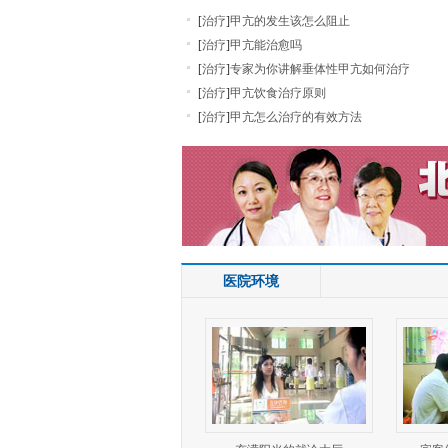
[
治疗
]
甲亢的发生该怎么阻止
[
治疗
]
甲亢能治愈吗
[
治疗
]
专家为你讲解垂体性甲亢如何治疗
[
治疗
]
甲亢饮食治疗原则
[
治疗
]
甲亢怎么治疗的有效方法
医院环境