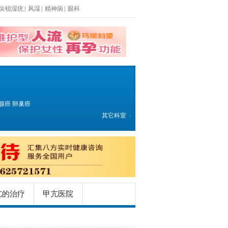
尖锐湿疣
|
风湿
|
精神病
|
眼科
腺癌
卵巢癌
其它科室
亢的治疗
甲亢医院