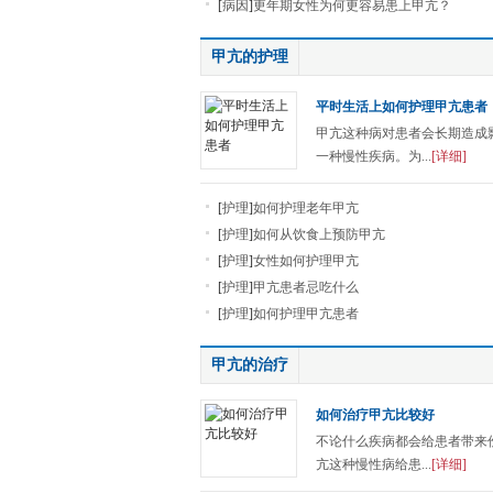
[
病因
]
更年期女性为何更容易患上甲亢？
甲亢的护理
平时生活上如何护理甲亢患者
甲亢这种病对患者会长期造成
一种慢性疾病。为...
[详细]
[
护理
]
如何护理老年甲亢
[
护理
]
如何从饮食上预防甲亢
[
护理
]
女性如何护理甲亢
[
护理
]
甲亢患者忌吃什么
[
护理
]
如何护理甲亢患者
甲亢的治疗
如何治疗甲亢比较好
不论什么疾病都会给患者带来
亢这种慢性病给患...
[详细]