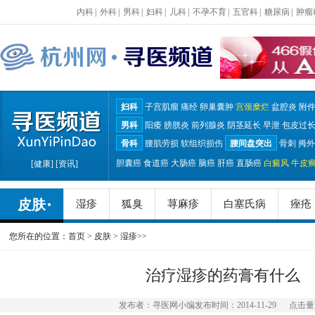
内科
|
外科
|
男科
|
妇科
|
儿科
|
不孕不育
|
五官科
|
糖尿病
|
肿瘤
妇科
子宫肌瘤
痛经
卵巢囊肿
宫颈糜烂
盆腔炎
附
男科
阳痿
膀胱炎
前列腺炎
阴茎延长
早泄
包皮过
骨科
腰肌劳损
软组织损伤
腰间盘突出
骨刺
拇外
胆囊癌
食道癌
大肠癌
脑癌
肝癌
直肠癌
白癜风
牛皮
[
健康
] [
资讯
]
皮肤
湿疹
狐臭
荨麻疹
白塞氏病
痤疮
您所在的位置：
首页
>
皮肤
>
湿疹
>>
治疗湿疹的药膏有什么
发布者：寻医网小编
发布时间：2014-11-29
点击量