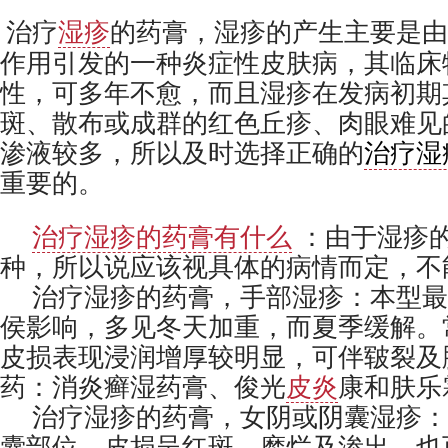
治疗
湿疹
的药膏，湿疹的产生主要是由
作用引发的一种炎症性皮肤病，其临床
性，可多年不愈，而且湿疹在发病初期
斑、散布或成群的红色丘疹、肉眼难见
渗液较多，所以及时选择正确的
治疗湿
重要的。
治疗湿疹的药膏有什么
：由于湿疹
种，所以说应该视具体的病情而定，不
治疗湿疹的药膏，手部湿疹：本型最
侯影响，多见冬天加重，而夏季缓解。
皮损表现浸润增厚较明显，可伴皲裂及
药：消炎癣湿药膏、俊光
皮炎
康和肤乐
治疗湿疹的药膏，女阴或阴囊湿疹：
囊部位，皮损呈红斑、糜烂及渗出，也