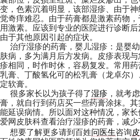
变，色素沉着明显，该部湿疹、由于神
觉奇痒难忍。由于药膏都是激素药物，
用激素。应该到专业的医院进行诊断后
由于其他原因引起的症状。
治疗湿疹的药膏，婴儿湿疹：是婴幼
肤病，多为满月后方发病。皮疹表现与
疹相同，时作时休，容易复发。常用药
乳膏、丁酸氢化可的松乳膏（龙卓尔）
定软膏。
很多家长以为孩子得了
湿疹
，就考虑
膏，就自行到药店买一些药膏涂抹。其
能延误病情。所以面对这种情况，家长
爱网皮肤科查看治疗湿疹的药膏，减少
想要了解更多请到百姓
问医生
咨询
皮