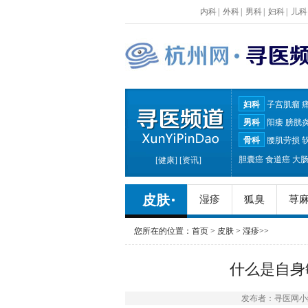
内科
|
外科
|
男科
|
妇科
|
儿科
妇科
子宫肌瘤
男科
阳痿
膀胱
骨科
腰肌劳损
胆囊癌
食道癌
大
[
健康
] [
资讯
]
皮肤
湿疹
狐臭
荨
您所在的位置：
首页
>
皮肤
>
湿疹
>>
什么是自身
发布者：寻医网小