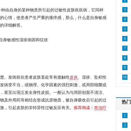
2
3
一种由自身的某种物质所引起的过敏性皮肤疾疾病，它同样
的心情，使患者产生严重的瘙痒感，那么，什么是自身敏感
4
的详细解答。
5
6
7
8
9
楚。发病前在患者皮肤某处常有接触性
皮炎
、湿疹、坠积性
10
发病变不当，或物理、化学因素的强烈刺激，或局部细菌或
，甚至出现泛发全身性皮损。一般认为与局部创面不清洁、
物及外用药等相结合形成抗原物质，被自身吸收后引起的过
热门
激，引起皮肤的非特异性过敏反应有关。
推荐阅读：
在治疗
1
2