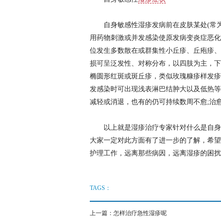
自身敏感性湿疹发病前在皮肤某处(常为
用药物刺激或并发感染使原发病变炎症恶化
位发生多数散在或群集性小丘疹、丘疱疹、
损可呈泛发性、对称分布，以四肢为主，下
椭圆形红斑或斑丘疹，类似玫瑰糠疹样发疹
发感染时可出现浅表淋巴结肿大以及低热等
减轻或消退，也有的仍可持续数周不愈;治
以上就是湿疹治疗专家针对什么是自身敏
大家一定对此方面有了进一步的了解，希望
护理工作，远离那些病因，远离湿疹的困扰
TAGS：
上一篇：
怎样治疗急性湿疹呢