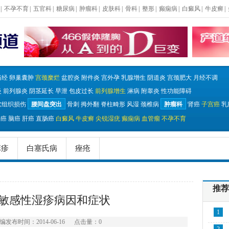
|
不孕不育
|
五官科
|
糖尿病
|
肿瘤科
|
皮肤科
|
骨科
|
整形
|
癫痫病
|
白癜风
|
牛皮癣
|
痛经
卵巢囊肿
宫颈糜烂
盆腔炎
附件炎
宫外孕
乳腺增生
阴道炎
宫颈肥大
月经不调
炎
前列腺炎
阴茎延长
早泄
包皮过长
前列腺增生
淋病
附睾炎
性功能障碍
软组织损伤
腰间盘突出
骨刺
拇外翻
脊柱畸形
风湿
颈椎病
肿瘤科
肾癌
子宫癌
乳
肠癌
脑癌
肝癌
直肠癌
白癜风
牛皮癣
尖锐湿疣
癫痫病
血管瘤
不孕不育
麻疹
白塞氏病
痤疮
推荐
敏感性湿疹病因和症状
1
编
发布时间：2014-06-16
点击量：
0