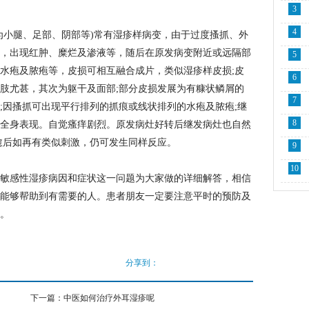
3
4
小腿、足部、阴部等)常有湿疹样病变，由于过度搔抓、外
，出现红肿、糜烂及渗液等，随后在原发病变附近或远隔部
5
水疱及脓疱等，皮损可相互融合成片，类似湿疹样皮损;皮
6
肢尤甚，其次为躯干及面部;部分皮损发展为有糠状鳞屑的
7
;因搔抓可出现平行排列的抓痕或线状排列的水疱及脓疱;继
8
全身表现。自觉瘙痒剧烈。原发病灶好转后继发病灶也自然
愈后如再有类似刺激，仍可发生同样反应。
9
10
感性湿疹病因和症状这一问题为大家做的详细解答，相信
能够帮助到有需要的人。患者朋友一定要注意平时的预防及
。
分享到：
下一篇：
中医如何治疗外耳湿疹呢