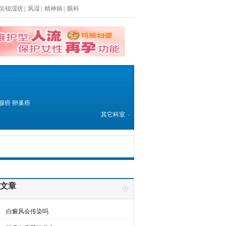
尖锐湿疣
|
风湿
|
精神病
|
眼科
腺癌
卵巢癌
其它科室
文章
白癜风会传染吗