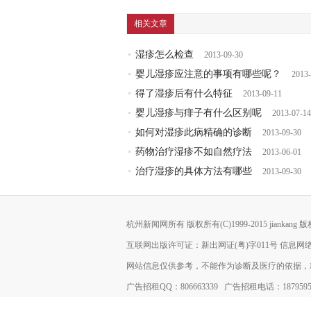
相关文章
湿疹怎么检查
2013-09-30
婴儿湿疹应注意的事项有哪些呢？
2013-
得了湿疹后有什么特征
2013-09-11
婴儿湿疹与痱子有什么区别呢
2013-07-14
如何对湿疹此病精确的诊断
2013-09-30
药物治疗湿疹不如自然疗法
2013-06-01
治疗湿疹的具体方法有哪些
2013-09-30
杭州新闻网所有 版权所有(C)1999-2015
jiankang
版权
互联网出版许可证：新出网证(粤)字011号 信息网络
网站信息仅供参考，不能作为诊断及医疗的依据，
广告招租QQ：806663339 广告招租电话：1879595